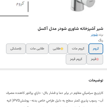
شیر آشپزخانه شاوری شودر مدل آکسل
برند:
شودر
رنگ
کروم
کروم مات
طلایی
طلایی مات
مشکی
قرمز
کروم قرمز
توضیحات
کارتريج سراميکي مقاوم در برابر دما و فشار باال- داراي پرالتور کاهنده مصرف
آب- رسوب پذيري کمتر سطح به دليل طراحي خاص بدنه- پوششPVD( اليه