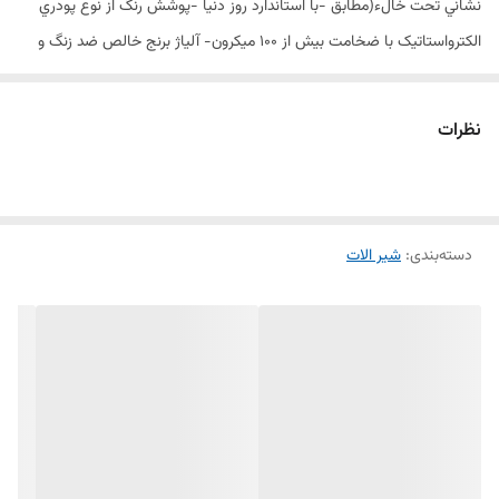
نشاني تحت خالء(مطابق -با استاندارد روز دنيا -پوشش رنگ از نوع پودري
الکترواستاتيک با ضخامت بيش از 100 ميکرون- آلیاژ برنج خالص ضد زنگ و
خوردگی -ساختار ارگونومیک- سايز کارتريج: mm 40 341- کنترل کیفیت
صدردرصد
نظرات
دسته‌بندی
:
شیر الات