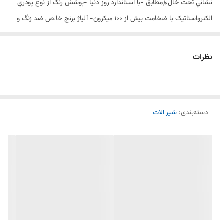
نشاني تحت خالء(مطابق -با استاندارد روز دنيا -پوشش رنگ از نوع پودري
الکترواستاتيک با ضخامت بيش از 100 ميکرون- آلیاژ برنج خالص ضد زنگ و
خوردگی -ساختار ارگونومیک- سايز کارتريج: mm 40 341- کنترل کیفیت
صدردرصد
نظرات
دسته‌بندی
:
شیر الات