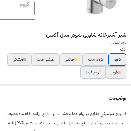
شیر آشپزخانه شاوری شودر مدل آکسل
برند:
شودر
رنگ
کروم
کروم مات
طلایی
طلایی مات
مشکی
قرمز
کروم قرمز
توضیحات
کارتريج سراميکي مقاوم در برابر دما و فشار باال- داراي پرالتور کاهنده مصرف
آب- رسوب پذيري کمتر سطح به دليل طراحي خاص بدنه- پوششPVD( اليه