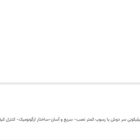
کونی سر دوش با رسوب کمتر نصب- سریع و آسان-ساختار ارگونومیک- کنترل کیفیت 100