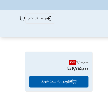
ورود | ثبت‌نام
15
%
7,900,000
6,715,000
افزودن به سبد خرید