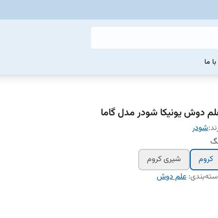
ا ما
لم دوش یونیکا شودر مدل گاما
ند:
شودر
نگ
کروم
شیری کروم
ته‌بندی
:
علم دوش