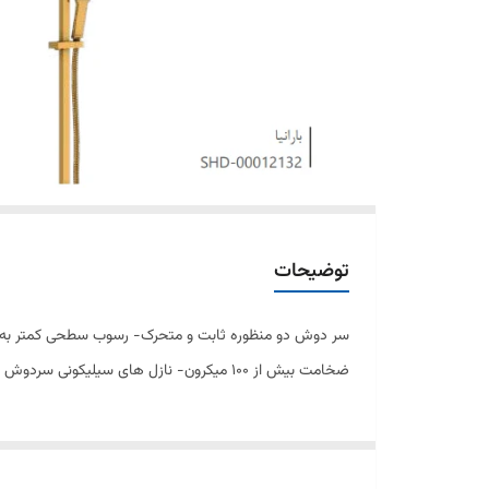
توضیحات
ضخامت بيش از 100 ميکرون- نازل های سیلیکونی سردوش با رسوب کمتر- قابلیت تنظیم ارتفاع برای دوش سیار -ساختار ارگونوميک- کنترل کيفيت صددرصد -آلیاژ برنج خالص - ضد زنگ و خوردگی