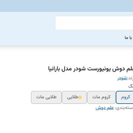
ا ما
لم دوش یونیورست شودر مدل بارانیا
ند:
شودر
نگ
کروم
کروم مات
طلایی
طلایی مات
ته‌بندی
:
علم دوش