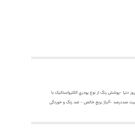
 اليه نشاني تحت خالء-(مطابق با استاندارد روز دنيا -پوشش رنگ از نوع پودري الکترواستاتيک با