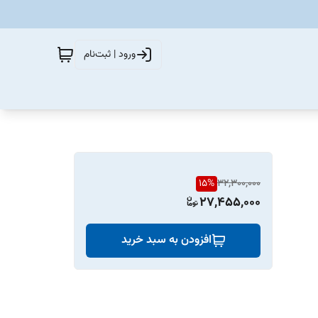
ورود | ثبت‌نام
15
%
32,300,000
27,455,000
افزودن به سبد خرید