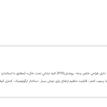
سر دوش دو منظوره ثابت و متحرک- رسوب سطحی کمتر به دلیل طراحی خاص بدنه- پوششPVD(