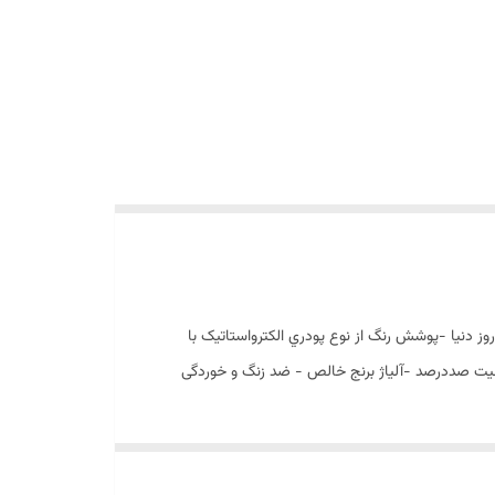
 اليه نشاني تحت خالء-(مطابق با استاندارد روز دنيا -پوشش رنگ از نوع پودري الکترواستاتيک با