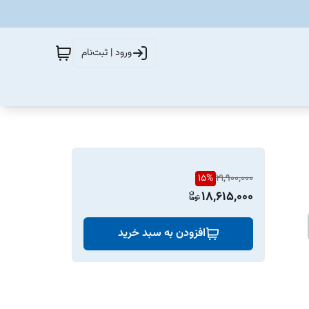
ورود | ثبت‌نام
15
%
21,900,000
18,615,000
افزودن به سبد خرید