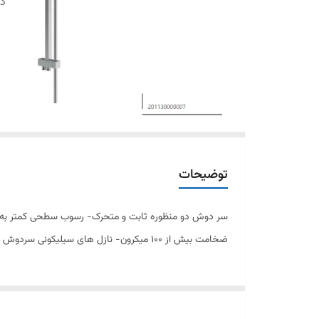
دس
توضیحات
ضخامت بيش از 100 ميکرون- نازل های سیلیکونی سردوش با رسوب کمتر- قابلیت تنظیم ارتفاع برای دوش سیار -ساختار ارگونوميک- کنترل کيفيت صددرصد -آلیاژ برنج خالص - ضد زنگ و خوردگی