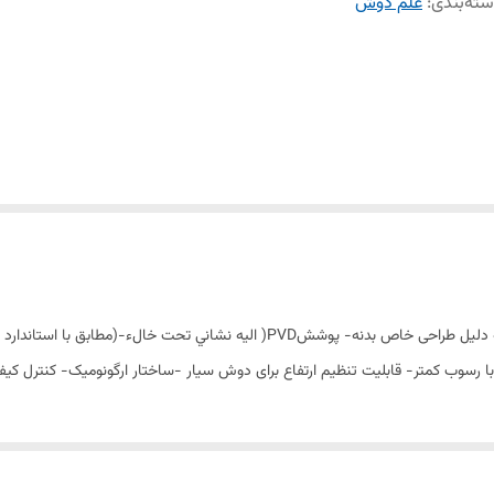
ته‌بندی
:
علم دوش
سر دوش دو منظوره ثابت و متحرک- رسوب سطحی کمتر به دلیل طراحی خاص بدنه- پوششPVD(