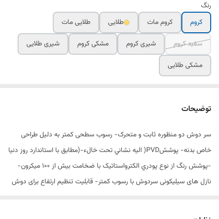
رنگ
کروم
کروم مات
طلایی
طلایی مات
سفید کروم
شیری کروم
مشکی کروم
شیری طلایی
مشکی طلایی
توضیحات
سر دوش دو منظوره ثابت و متحرک- رسوب سطحی کمتر به دلیل طراحی
خاص بدنه- پوششPVD( اليه نشاني تحت خالء-(مطابق با استاندارد روز دنيا
-پوشش رنگ از نوع پودري الکترواستاتيک با ضخامت بيش از 100 ميکرون-
نازل های سیلیکونی سردوش با رسوب کمتر- قابلیت تنظیم ارتفاع برای دوش
سیار -ساختار ارگونوميک- کنترل کيفيت صددرصد -آلیاژ برنج خالص - ضد
زنگ و خوردگی