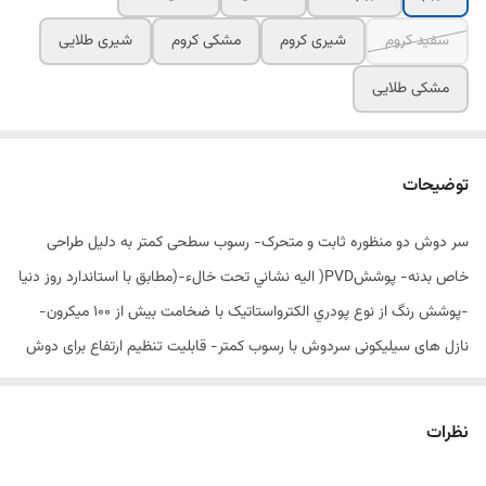
سفید کروم
شیری کروم
مشکی کروم
شیری طلایی
مشکی طلایی
توضیحات
سر دوش دو منظوره ثابت و متحرک- رسوب سطحی کمتر به دلیل طراحی
خاص بدنه- پوششPVD( اليه نشاني تحت خالء-(مطابق با استاندارد روز دنيا
-پوشش رنگ از نوع پودري الکترواستاتيک با ضخامت بيش از 100 ميکرون-
نازل های سیلیکونی سردوش با رسوب کمتر- قابلیت تنظیم ارتفاع برای دوش
سیار -ساختار ارگونوميک- کنترل کيفيت صددرصد -آلیاژ برنج خالص - ضد
زنگ و خوردگی
نظرات