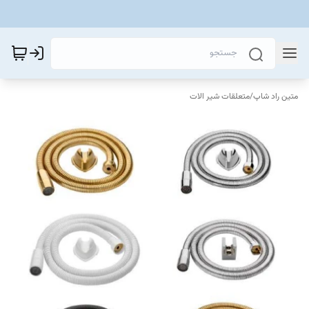
متین راد شاپ
/
متعلقات شیر الات