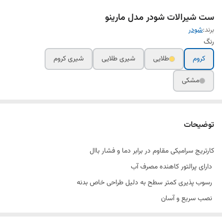
ست شیرالات شودر مدل مارینو
برند:
شودر
رنگ
کروم
طلایی
شیری طلایی
شیری کروم
مشکی
توضیحات
کارتریج سرامیکی مقاوم در برابر دما و فشار باال
دارای پرالتور کاهنده مصرف آب
رسوب پذیری کمتر سطح به دلیل طراحی خاص بدنه
نصب سریع و آسان
پوشش رنگ از نوع پودری الکترواستاتیک با ضخامت بیش از 100 میکرون