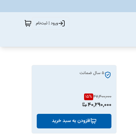
ورود | ثبت‌نام
5 سال ضمانت
15
%
47,400,000
40,290,000
افزودن به سبد خرید