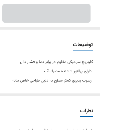
توضیحات
کارتریج سرامیکی مقاوم در برابر دما و فشار باال
دارای پرالتور کاهنده مصرف آب
رسوب پذیری کمتر سطح به دلیل طراحی خاص بدنه
پوششPVD( الیه نشانی تحت خالء(مطابق با استاندارد روز دنیا
نصب سریع و آسان
پاکیزگی آسان
نظرات
ساختار ارگونومیک
سایز کارتریج: mm 35