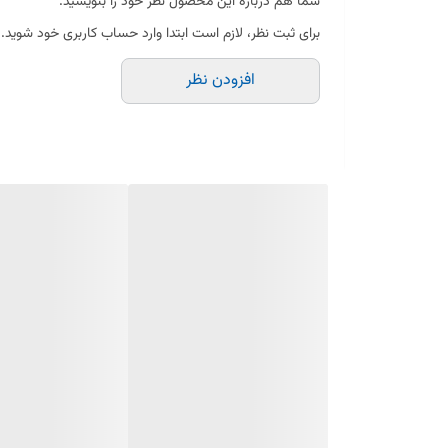
شما هم درباره این محصول نظر خود را بنویسید.
کنترل کیفیت صددرصد
برای ثبت نظر، لازم است ابتدا وارد حساب کاربری خود شوید.
پوشش رنگ از نوع پودری الکترواستاتیک با ضخامت بیش
افزودن نظر
از 100 میکرون